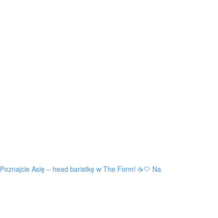
Poznajcie Asię – head baristkę w The Form! ☕️🤍 Na