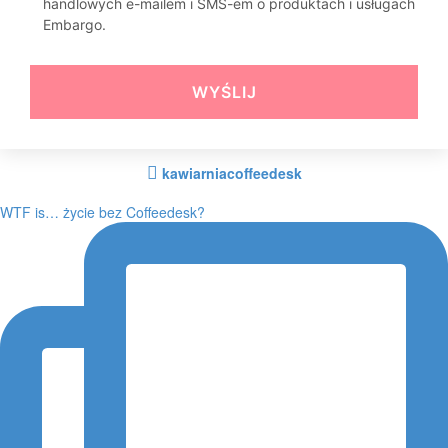
handlowych e-mailem i SMS-em o produktach i usługach
Embargo.
WYŚLIJ
kawiarniacoffeedesk
WTF is… życie bez Coffeedesk?