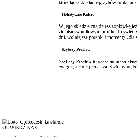
które łączą działanie grzybów funkcjon
–
Holistyczne Kakao
W jego składzie znajdziesz soplówkę je
ziemisto-waniliowym profilu. To świetn
dni, wolniejsze poranki i momenty „dla s
–
Szybszy Przelew
Szybszy Przelew to nasza autorska klasy
energię, ale nie przeciąża. Świetny wy
ODWIEDŹ NAS