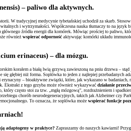
nensis) – paliwo dla aktywnych.
torii. W tradycyjnej medycynie tybetańskiej uchodził za skarb. Stoso
witalnych i wytrzymałości. Współczesna nauka tłumaczy to na język b
 głównego źródła energii dla komórek. Mówiąc prościej to paliwo, któ
oże również
wspierać odporność
aktywując komórki układu immunol
cium erinaceus) – dla mózgu.
kim koralem a białą lwią grzywą zawieszoną na pniu drzewa – stąd j
e się głębiej niż forma. Soplówka to jeden z najlepiej przebadanych 
 i erynacyny – bioaktywne związki, które, jak wykazano w badaniach
ek. Ekstrakt z tego grzyba może również wykazywać
działanie przeci
go, który często stoi za tzw. „mgłą mózgową”, rozdrażnieniem i spadkie
 przebiegu chorób neurodegeneracyjnych, takich jak Alzheimer czy Par
a emocjonalnego. To oznacza, że soplówka może
wspierać funkcje poz
arniach!
ują adaptogeny w praktyce?
Zapraszamy do naszych kawiarni! Przyg