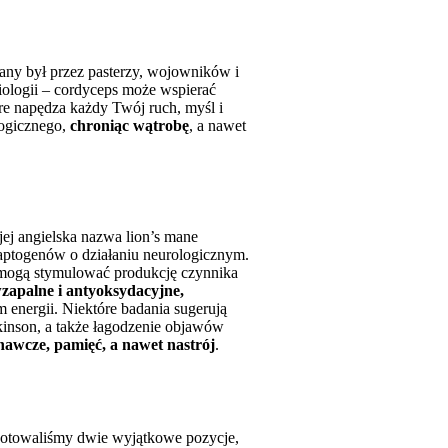
wany był przez pasterzy, wojowników i
iologii – cordyceps może wspierać
re napędza każdy Twój ruch, myśl i
ogicznego,
chroniąc wątrobę
, a nawet
ej angielska nazwa lion’s mane
adaptogenów o działaniu neurologicznym.
, mogą stymulować produkcję czynnika
wzapalne i antyoksydacyjne,
m energii. Niektóre badania sugerują
kinson, a także łagodzenie objawów
nawcze, pamięć, a nawet nastrój
.
otowaliśmy dwie wyjątkowe pozycje,