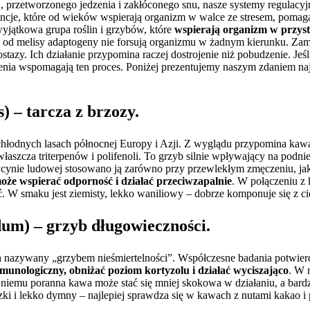
rzetworzonego jedzenia i zakłóconego snu, nasze systemy regulacyjn
ancje, które od wieków wspierają organizm w walce ze stresem, poma
yjątkowa grupa roślin i grzybów, które
wspierają organizm w przys
y od melisy adaptogeny nie forsują organizmu w żadnym kierunku. Za
tazy. Ich działanie przypomina raczej dostrojenie niż pobudzenie. Jeśl
szenia wspomagają ten proces. Poniżej prezentujemy naszym zdaniem naj
) – tarcza z brzozy.
chłodnych lasach północnej Europy i Azji. Z wyglądu przypomina kaw
właszcza triterpenów i polifenoli. To grzyb silnie wpływający na podni
ynie ludowej stosowano ją zarówno przy przewlekłym zmęczeniu, jak 
oże wspierać odporność i działać przeciwzapalnie
. W połączeniu z 
. W smaku jest ziemisty, lekko waniliowy – dobrze komponuje się z 
um) – grzyb długowieczności.
h nazywany „grzybem nieśmiertelności”. Współczesne badania potwierd
unologiczny, obniżać poziom kortyzolu i działać wyciszająco
. W 
 niemu poranna kawa może stać się mniej skokowa w działaniu, a bardz
zki i lekko dymny – najlepiej sprawdza się w kawach z nutami kakao i