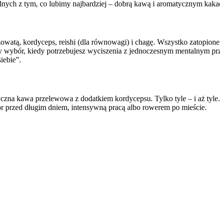
alnych z tym, co lubimy najbardziej – dobrą kawą i aromatycznym kaka
żowatą, kordyceps, reishi (dla równowagi) i chagę. Wszystko zatopio
y wybór, kiedy potrzebujesz wyciszenia z jednoczesnym mentalnym prz
iebie”.
czna kawa przelewowa z dodatkiem kordycepsu. Tylko tyle – i aż tyle. 
bór przed długim dniem, intensywną pracą albo rowerem po mieście.