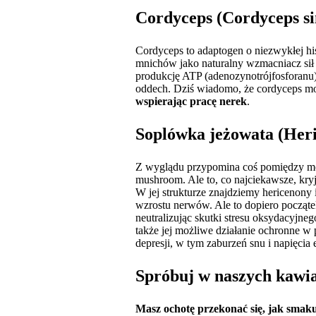
Cordyceps (Cordyceps si
Cordyceps to adaptogen o niezwykłej his
mnichów jako naturalny wzmacniacz sił 
produkcję ATP (adenozynotrójfosforanu)
oddech. Dziś wiadomo, że cordyceps m
wspierając pracę nerek
.
Soplówka jeżowata (Heri
Z wyglądu przypomina coś pomiędzy mors
mushroom. Ale to, co najciekawsze, kryj
W jej strukturze znajdziemy hericenony
wzrostu nerwów. Ale to dopiero począt
neutralizując skutki stresu oksydacyjne
także jej możliwe działanie ochronne w
depresji, w tym zaburzeń snu i napięci
Spróbuj w naszych kawi
Masz ochotę przekonać się, jak smak