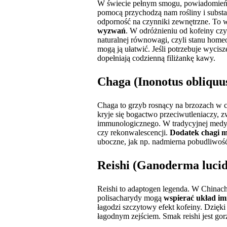
W świecie pełnym smogu, powiadomień, p
pomocą przychodzą nam rośliny i subst
odporność na czynniki zewnętrzne. To w
wyzwań
. W odróżnieniu od kofeiny cz
naturalnej równowagi, czyli stanu homeos
mogą ją ułatwić. Jeśli potrzebuje wyci
dopełniają codzienną filiżankę kawy.
Chaga (Inonotus obliquus
Chaga to grzyb rosnący na brzozach w 
kryje się bogactwo przeciwutleniaczy, z
immunologicznego. W tradycyjnej medyc
czy rekonwalescencji.
Dodatek chagi m
uboczne, jak np. nadmierna pobudliwość
Reishi (Ganoderma lucid
Reishi to adaptogen legenda. W Chinac
polisacharydy mogą
wspierać układ imm
łagodzi szczytowy efekt kofeiny. Dzięki
łagodnym zejściem. Smak reishi jest gor