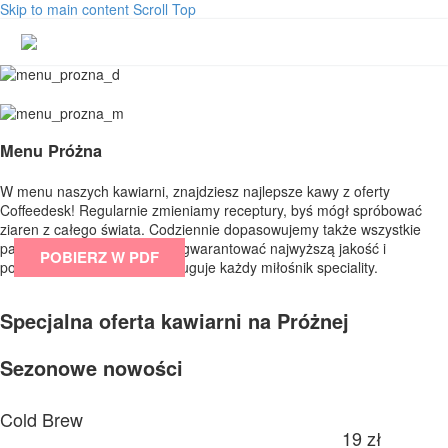
Skip to main content
Scroll Top
Menu Próżna
W menu naszych kawiarni, znajdziesz najlepsze kawy z oferty
Coffeedesk! Regularnie zmieniamy receptury, byś mógł spróbować
ziaren z całego świata. Codziennie dopasowujemy także wszystkie
parametry parzenia – aby zagwarantować najwyższą jakość i
POBIERZ W PDF
powtarzalność, na którą zasługuje każdy miłośnik speciality.
Specjalna oferta kawiarni na Próżnej
Sezonowe nowości
Cold Brew
19 zł