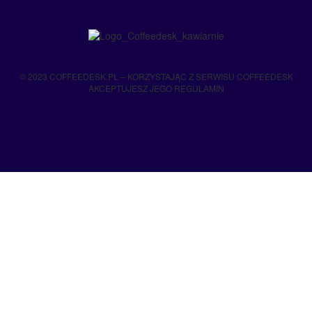
© 2023 COFFEEDESK.PL – KORZYSTAJĄC Z SERWISU COFFEEDESK
AKCEPTUJESZ JEGO REGULAMIN