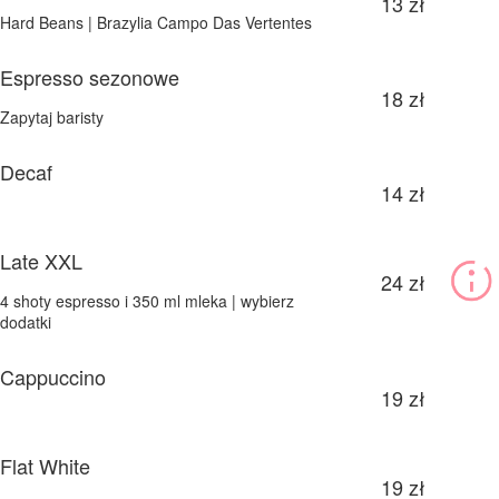
13 zł
Hard Beans | Brazylia Campo Das Vertentes
Espresso sezonowe
18 zł
Zapytaj baristy
Decaf
14 zł
Late XXL
24 zł
4 shoty espresso i 350 ml mleka | wybierz
dodatki
Cappuccino
19 zł
Flat White
19 zł